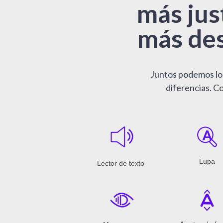
más jus
más des
Juntos podemos log
diferencias. C
Lupa
Lector de texto