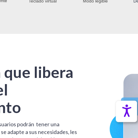
ente
Teclado virtual
Modo legible
De
 que libera
el
nto
suarios podrán tener una
 se adapte a sus necesidades, les