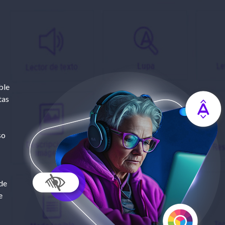
ble
tas
so
de
e