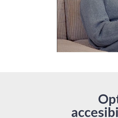
Opt
accesib