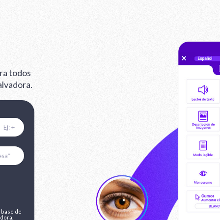
ra todos
alvadora.
a base de
dora.