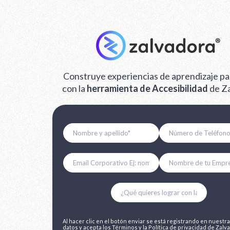
Construye experiencias de aprendizaje pa
con la
herramienta de Accesibilidad
de Z
Al hacer clic en el botón enviar se está registrando en nuestr
datos y acepta los
Términos
y la
Política de privacidad
de Zalva